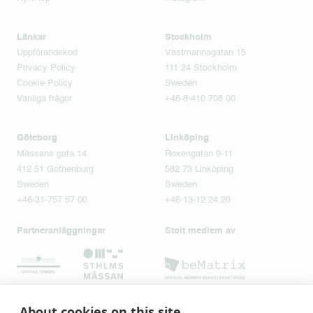
Länkar
Stockholm
Uppförandekod
Västmannagatan 15
Privacy Policy
111 24 Stockholm
Cookie Policy
Sweden
Vanliga frågor
+46-8-410 708 00
Göteborg
Linköping
Mässans gata 14
Roxengatan 9-11
412 51 Gothenburg
582 73 Linköping
Sweden
Sweden
+46-31-757 57 00
+46-13-12 24 20
Partneranläggningar
Stolt medlem av
About cookies on this site