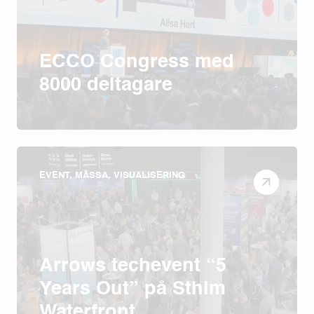
ECCO Congress med
8000 deltagare
EVENT, MÄSSA, VISUALISERING
Arrows techevent “5
Years Out” på Sthlm
Waterfront