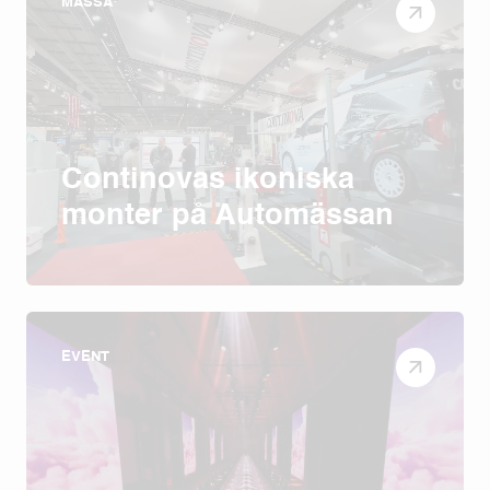
MÄSSA
Continovas ikoniska
monter på Automässan
EVENT