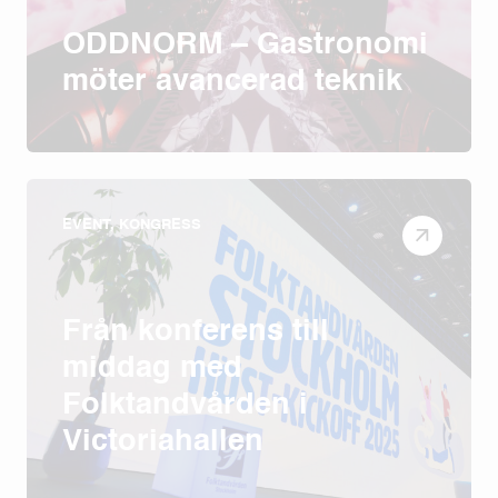
ODDNORM – Gastronomi
möter avancerad teknik
EVENT, KONGRESS
Från konferens till
middag med
Folktandvården i
Victoriahallen