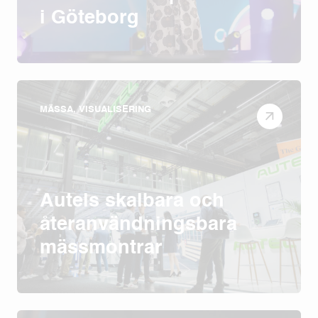
i Göteborg
MÄSSA, VISUALISERING
Autels skalbara och
återanvändningsbara
mässmontrar