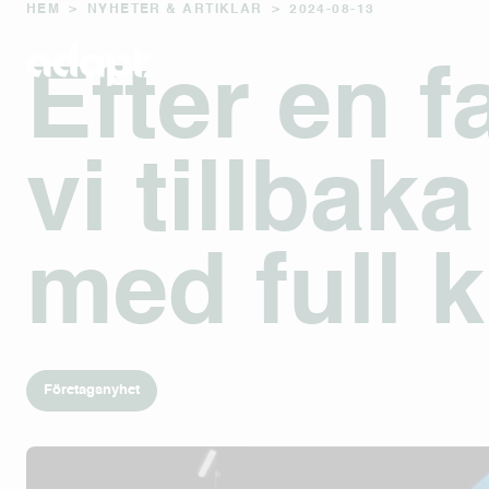
HEM
>
NYHETER & ARTIKLAR
>
2024-08-13
Efter en 
vi tillbak
med full k
Företagsnyhet