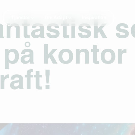
Tjänster
Om Adapt
Inspiration
fantastisk
a på kontor
raft!