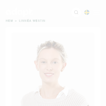
HEM
>
LINNÉA WESTIN