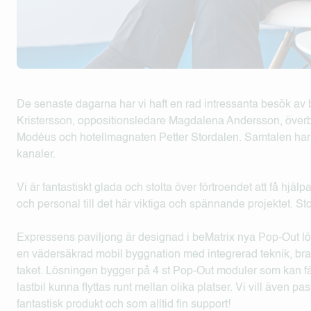
De senaste dagarna har vi haft en rad intressanta besök av 
Kristersson, oppositionsledare Magdalena Andersson, över
Modéus och hotellmagnaten Petter Stordalen. Samtalen har
kanaler.
Vi är fantastiskt glada och stolta över förtroendet att få hj
och personal till det här viktiga och spännande projektet. Stort
Expressens paviljong är designad i beMatrix nya Pop-Out lös
en vädersäkrad mobil byggnation med integrerad teknik, b
taket. Lösningen bygger på 4 st Pop-Out moduler som kan fälla
lastbil kunna flyttas runt mellan olika platser. Vi vill även p
fantastisk produkt och som alltid fin support!