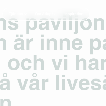
Tjänster
Om Adapt
Inspiration
s paviljon
 är inne p
 och vi har
på vår live
n.