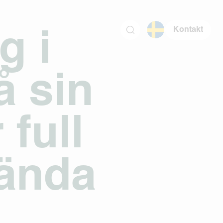
Kontakt
g i
å sin
 full
sända