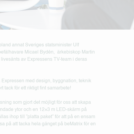
bland annat Sveriges statsminister Ulf
befälhavare Micael Bydén, ärkebiskop Martin
 livesänts av Expressens TV-team i deras
älpa Expressen med design, byggnation, teknik
 tack för ett riktigt fint samarbete!
ning som gjort det möjligt för oss att skapa
randade ytor och en 12×3 m LED-skärm på
s ihop till ”platta paket” för att på en ensam
assa på att tacka hela gänget på beMatrix för en