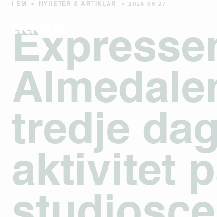
HEM
>
NYHETER & ARTIKLAR
>
2024-06-27
Expressen
Almedalen
tredje dag
aktivitet 
studiosce