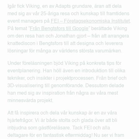
Igår fick Viking, en av Adapts grundare, äran att dela
med sig av vår 25-åriga resa och kunskap till framtidens
event managers på
FEI – Företagsekonomiska Institutet
.
På temat ”
Från Bengtsfors till Google
” berättade Viking
om den resa han och Jonathan gjort – från att arrangera
knattediscon i Bengtsfors till att designa och leverera
lösningar för många av världens största varumärken.
Under föreläsningen bjöd Viking på konkreta tips för
eventplanering. Han höll även en introduktion till olika
tekniker, och insikter i projektprocessen. Från brief och
3D-visualisering till genomförande. Dessutom delade
han med sig av inspiration från några av våra mest
minnesvärda projekt.
Att få inspirera och dela vår kunskap är en av våra
hjärtefrågor. Vi är både stolta och glada över att bli
inbjudna som gästföreläsare. Tack FEI och alla
deltagare för en fantastisk eftermiddag! Nu ser vi fram