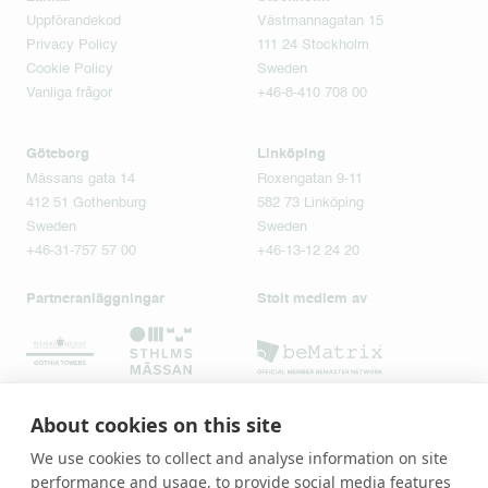
Uppförandekod
Västmannagatan 15
Privacy Policy
111 24 Stockholm
Cookie Policy
Sweden
Vanliga frågor
+46-8-410 708 00
Göteborg
Linköping
Mässans gata 14
Roxengatan 9-11
412 51 Gothenburg
582 73 Linköping
Sweden
Sweden
+46-31-757 57 00
+46-13-12 24 20
Partneranläggningar
Stolt medlem av
About cookies on this site
We use cookies to collect and analyse information on site
performance and usage, to provide social media features