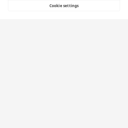
Cookie settings
Nyhetsbrev
Håll dig uppdaterad! Prenumerera på Adapts nyhetsbrev
och få inspiration, nyheter och insikter direkt till din
inkorg.