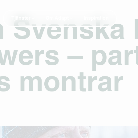
Tjänster
Om Adapt
Inspiration
h Svenska
wers – par
s montrar