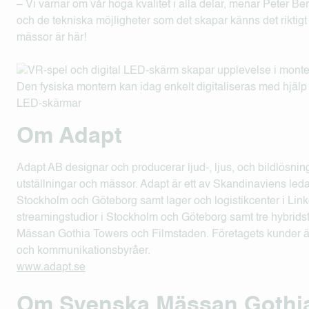
– Vi värnar om vår höga kvalitet i alla delar, menar Peter B
och de tekniska möjligheter som det skapar känns det riktigt 
mässor är här!
Den fysiska montern kan idag enkelt digitaliseras med hjälp
LED-skärmar
Om Adapt
Adapt AB designar och producerar ljud-, ljus, och bildlösnin
utställningar och mässor. Adapt är ett av Skandinaviens leda
Stockholm och Göteborg samt lager och logistikcenter i Lin
streamingstudior i Stockholm och Göteborg samt tre hybrids
Mässan Gothia Towers och Filmstaden. Företagets kunder är
och kommunikationsbyråer.
www.adapt.se
Om Svenska Mässan Gothi