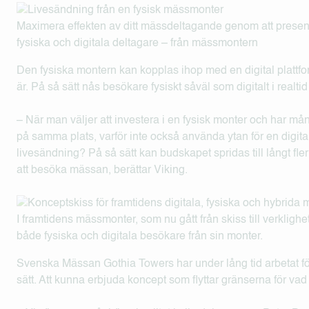
Maximera effekten av ditt mässdeltagande genom att present
fysiska och digitala deltagare – från mässmontern
Den fysiska montern kan kopplas ihop med en digital plattform
är. På så sätt nås besökare fysiskt såväl som digitalt i real
– När man väljer att investera i en fysisk monter och har m
på samma plats, varför inte också använda ytan för en digita
livesändning? På så sätt kan budskapet spridas till långt fler
att besöka mässan, berättar Viking.
I framtidens mässmonter, som nu gått från skiss till verkli
både fysiska och digitala besökare från sin monter.
Svenska Mässan Gothia Towers har under lång tid arbetat fö
sätt. Att kunna erbjuda koncept som flyttar gränserna för vad 