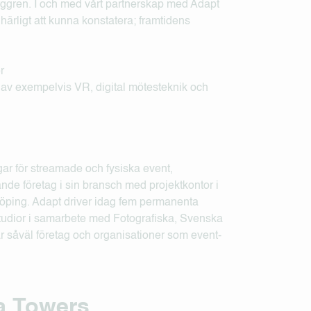
erggren. I och med vårt partnerskap med Adapt
härligt att kunna konstatera; framtidens
 av exempelvis VR, digital mötesteknik och
gar för streamade och fysiska event,
nde företag i sin bransch med projektkontor i
köping. Adapt driver idag fem permanenta
tudior i samarbete med Fotografiska, Svenska
 såväl företag och organisationer som event-
a Towers