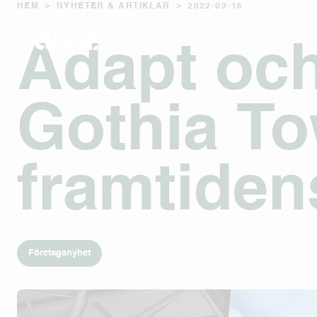
HEM
>
NYHETER & ARTIKLAR
>
2022-03-15
Adapt oc
Gothia To
framtiden
Företagsnyhet