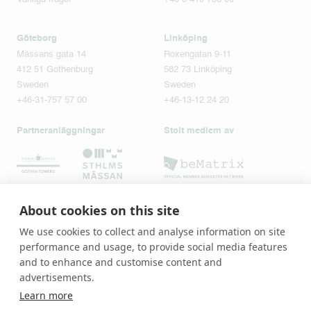
Göteborg
Linköping
Mässans gata 14
Roxengatan 9-11
412 51 Gothenburg
582 73 Linköping
Sweden
Sweden
+46-31-757 57 00
+46-13-12 24 20
Partneranläggningar
Stolt medlem av
About cookies on this site
We use cookies to collect and analyse information on site
performance and usage, to provide social media features
and to enhance and customise content and
advertisements.
Learn more