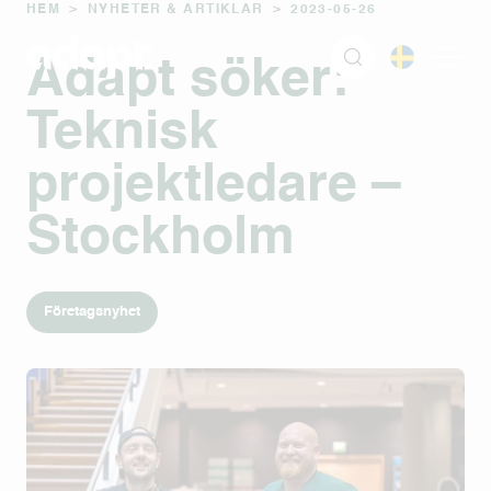
HEM
>
NYHETER & ARTIKLAR
>
2023-05-26
Adapt söker:
Teknisk
projektledare –
Stockholm
Företagsnyhet