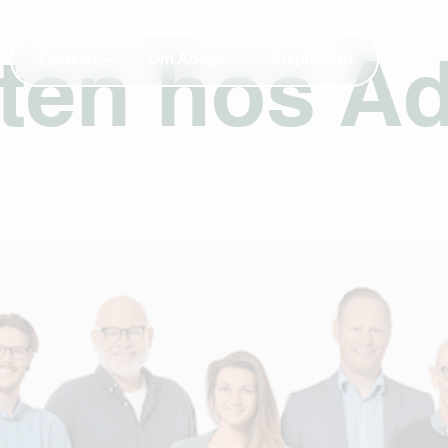
Tjänster
Om Adapt
Inspiration
ten hos A