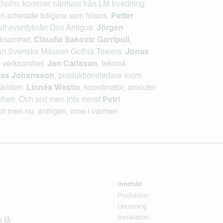
kholm, kommer närmast från LM Inredning.
n arbetade tidigare som frilans.
Petter
rivit eventybrån Dos Amigos.
Jörgen
erksamhet.
Claudia Sakovic Garripoli
,
rån Svenska Mässan Gothia Towers.
Jonas
en verksamhet.
Jan Carlsson
, teknisk
las Johansson
, produktionsledare inom
världen.
Linnéa Westin
, koordinator, ansluter
schen. Och sist men inte minst
Petri
pt men nu, äntligen, inne i värmen.
Innehåll
Produktion
Utrustning
Installation
 få