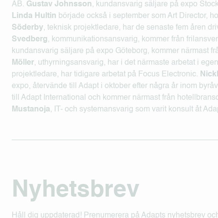
AB.
Gustav Johnsson
, kundansvarig säljare på expo Stoc
Linda Hultin
började också i september som Art Director, ho
Söderby
, teknisk projektledare, har de senaste fem åren d
Svedberg
, kommunikationsansvarig, kommer från frilansv
kundansvarig säljare på expo Göteborg, kommer närmast f
Möller
, uthyrningsansvarig, har i det närmaste arbetat i eg
projektledare, har tidigare arbetat på Focus Electronic.
Nick
expo, återvände till Adapt i oktober efter några år inom byrå
till Adapt International och kommer närmast från hotellbran
Mustanoja
, IT- och systemansvarig som varit konsult åt Ada
Nyhetsbrev
Håll dig uppdaterad! Prenumerera på Adapts nyhetsbrev och