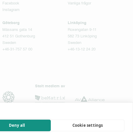
Facebook
Vanliga frågor
Instagram
Göteborg
Linköping
Mässans gata 14
Roxengatan 9-11
412 51 Gothenburg
582 73 Linköping
Sweden
Sweden
+46-31-757 57 00
+46-13-12 24 20
Stolt medlem av
Deny all
Cookie settings