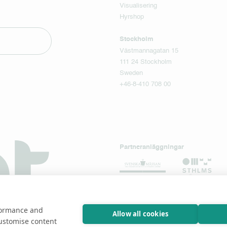
Visualisering
Hyrshop
Stockholm
Västmannagatan 15
111 24 Stockholm
Sweden
+46-8-410 708 00
Partneranläggningar
rformance and
Allow all cookies
customise content