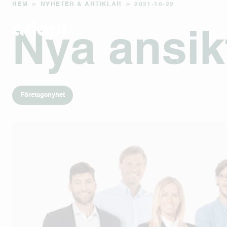
HEM
>
NYHETER & ARTIKLAR
>
2021-10-22
Nya ansik
Företagsnyhet