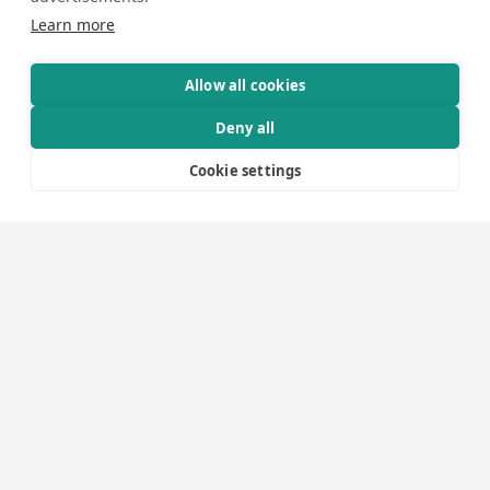
Filmredigerare
Learn more
Körproducenter
Ljudtekniker
Ljustekniker
Allow all cookies
Bildtekniker
Deny all
Bildproducenter
Kameramän
Cookie settings
Eventtekniker
Expotekniker
Chaufförer
Lager- och logistikpersonal
Administration och ekonomi
I våra projekt kommer du möta många av funktionerna
ovan. Men du är också välkommen att kontakta oss om
du exempelvis behöver hyra personal till event eller
behöver extra personal till ett eget evenemang. Vi hyr ut
personal och kompetens för exempelvis projektledning,
teknisk koordinering, hjälp med ritningar eller rent