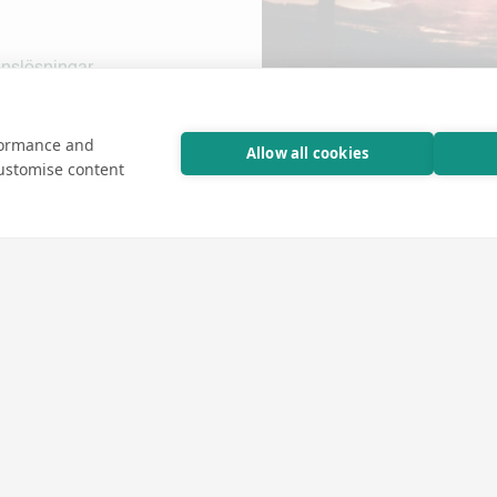
onslösningar.
nader och
rformance and
Allow all cookies
customise content
vanliga
lexfri bild
både inomhus
ljö och är
ändas.