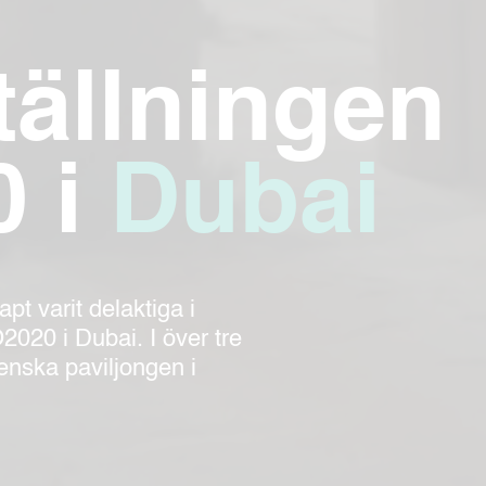
tällningen
 i
Dubai
t varit delaktiga i
020 i Dubai. I över tre
enska paviljongen i